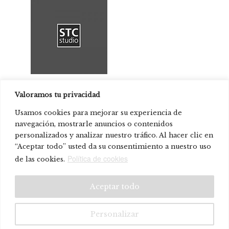
STC Studio
Valoramos tu privacidad
Usamos cookies para mejorar su experiencia de
navegación, mostrarle anuncios o contenidos
Produkt vorhanden in:
personalizados y analizar nuestro tráfico. Al hacer clic en
Hauptsitz des maritimen Unternehmens
“Aceptar todo” usted da su consentimiento a nuestro uso
© Systemtronic |
|
Política de cookies
Rechtliche Warnung
Datenschutz-
de las cookies.
Bestimmungen
Aceptar todo
Personalizar