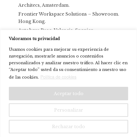
Architecs, Amsterdam.
Frontier Workspace Solutions – Showroom.
Hong Kong.
Autohaus Proa, Valencia, Spanien.
Valoramos tu privacidad
Princess Yachts stehen bei Versilia Yachting
Rendez-vous.
Usamos cookies para mejorar su experiencia de
Hipotels Playa de Palma Palace
navegación, mostrarle anuncios o contenidos
personalizados y analizar nuestro tráfico. Al hacer clic en
NIU-Häuser
“Aceptar todo” usted da su consentimiento a nuestro uso
© Systemtronic |
|
Rechtliche Warnung
Datenschutz-
Política de cookies
de las cookies.
Bestimmungen
Aceptar todo
Personalizar
Rechazar todo