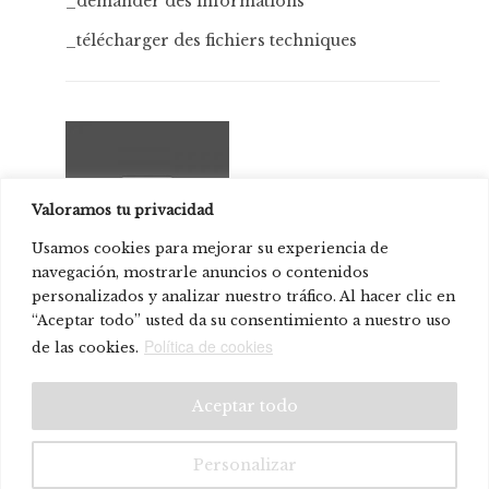
_demander des informations
_télécharger des fichiers techniques
Valoramos tu privacidad
Usamos cookies para mejorar su experiencia de
navegación, mostrarle anuncios o contenidos
personalizados y analizar nuestro tráfico. Al hacer clic en
STC Studio
“Aceptar todo” usted da su consentimiento a nuestro uso
Política de cookies
de las cookies.
© Systemtronic |
|
Avis juridique
P. confidentialité
Aceptar todo
Personalizar