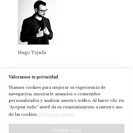
Hugo Tejada
Producto presente en:
Valoramos tu privacidad
Sabadell Siège
Usamos cookies para mejorar su experiencia de
Frontier Workspace Group Limited –
navegación, mostrarle anuncios o contenidos
personalizados y analizar nuestro tráfico. Al hacer clic en
Showroom en Hong Kong, República Popular
“Aceptar todo” usted da su consentimiento a nuestro uso
China.
Política de cookies
de las cookies.
© Systemtronic |
|
Avis juridique
P. confidentialité
Aceptar todo