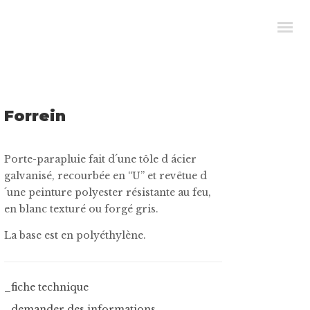
Forrein
Porte-parapluie fait d´une tôle d ácier
galvanisé, recourbée en “U” et revêtue d
´une peinture polyester résistante au feu,
en blanc texturé ou forgé gris.
La base est en polyéthylène.
_fiche technique
_demander des informations