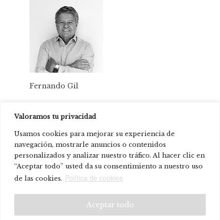
Fernando Gil
Valoramos tu privacidad
Product present in:
Usamos cookies para mejorar su experiencia de
Institution Social Benefit Padre Rubinos.
navegación, mostrarle anuncios o contenidos
Spin Master Offices
personalizados y analizar nuestro tráfico. Al hacer clic en
“Aceptar todo” usted da su consentimiento a nuestro uso
Expo 2015
Política de cookies
de las cookies.
© Systemtronic |
|
Legal warning
Privacy policy
Aceptar todo