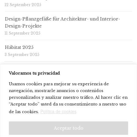
12 September 2025
Design-Pflanzgefäße für Architektur- und Interior-
Design-Projekte
11 September 2025
Hábitat 2025
3 September 2025
Valoramos tu privacidad
Usamos cookies para mejorar su experiencia de
navegación, mostrarle anuncios o contenidos
personalizados y analizar nuestro tráfico. Al hacer clic en
“Aceptar todo” usted da su consentimiento a nuestro uso
© Systemtronic |
|
Rechtliche Warnung
Datenschutz-
Política de cookies
de las cookies.
Bestimmungen
Aceptar todo