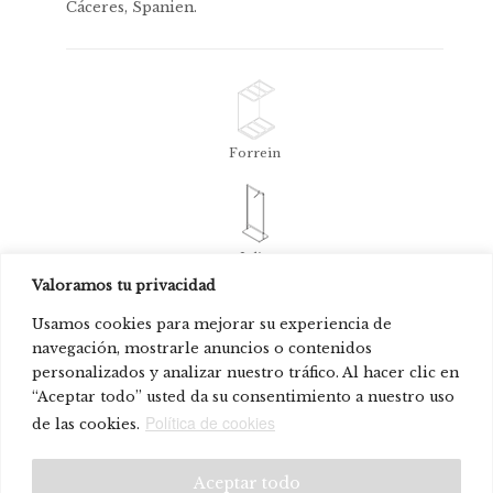
Cáceres, Spanien.
Forrein
Inlin
Valoramos tu privacidad
Usamos cookies para mejorar su experiencia de
navegación, mostrarle anuncios o contenidos
Drop Out
personalizados y analizar nuestro tráfico. Al hacer clic en
“Aceptar todo” usted da su consentimiento a nuestro uso
© Systemtronic |
|
Política de cookies
Rechtliche Warnung
Datenschutz-
de las cookies.
Bestimmungen
Aceptar todo