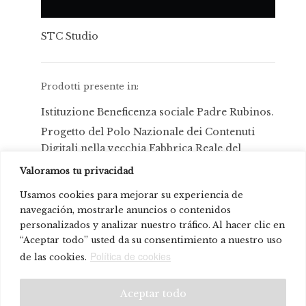
STC Studio
Prodotti presente in:
Istituzione Beneficenza sociale Padre Rubinos.
Progetto del Polo Nazionale dei Contenuti
Digitali nella vecchia Fabbrica Reale del
Tabacco. Malaga, Spagna.
Valoramos tu privacidad
Concessionaria auto Proa, Valencia, Spagna.
Usamos cookies para mejorar su experiencia de
Casas NIU
navegación, mostrarle anuncios o contenidos
Hotel Ilunion
personalizados y analizar nuestro tráfico. Al hacer clic en
“Aceptar todo” usted da su consentimiento a nuestro uso
Asklepios & Novartis Campus
Política de cookies
de las cookies.
© Systemtronic |
|
Avviso legale
Politica sulla riservatezza
Aceptar todo