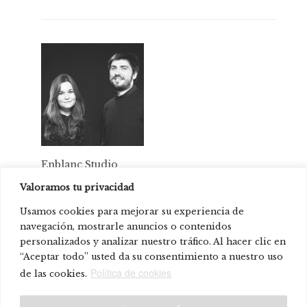
Enblanc Studio
Valoramos tu privacidad
Usamos cookies para mejorar su experiencia de
Prodotti presente in:
navegación, mostrarle anuncios o contenidos
Nazioni Unite Barcellona, Spagna.
personalizados y analizar nuestro tráfico. Al hacer clic en
“Aceptar todo” usted da su consentimiento a nuestro uso
Ostello di Cadice
Política de cookies
de las cookies.
© Systemtronic |
|
Avviso legale
Politica sulla riservatezza