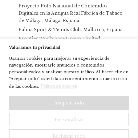
Proyecto Polo Nacional de Contenidos
Digitales en la Antigua Real Fábrica de Tabaco
de Málaga, Málaga, España.
Palma Sport & Tennis Club, Mallorca, España.
Frontier Workspace Group Limited –
Showroom en Hong Kong, República Popular
Valoramos tu privacidad
China.
Usamos cookies para mejorar su experiencia de
Hotel H10 Cubik, Barcelona, España.
navegación, mostrarle anuncios o contenidos
Amazon Headquarters, Milán, Italia
personalizados y analizar nuestro tráfico. Al hacer clic en
“Aceptar todo” usted da su consentimiento a nuestro uso
Axa, Madrid, España.
Política de cookies
de las cookies.
© Systemtronic |
|
Aviso legal
Política de privacidad
Aceptar todo
Personalizar
Rechazar todo