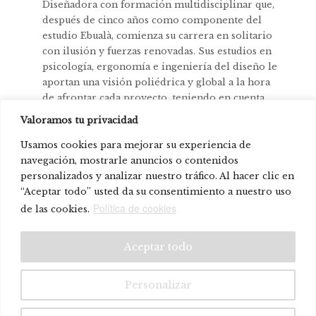
Diseñadora con formación multidisciplinar que,
después de cinco años como componente del
estudio Ebualà, comienza su carrera en solitario
con ilusión y fuerzas renovadas. Sus estudios en
psicología, ergonomía e ingeniería del diseño le
aportan una visión poliédrica y global a la hora
de afrontar cada proyecto, teniendo en cuenta
tanto los aspectos más técnicos como aquellos que
Valoramos tu privacidad
tienen que ver con las necesidades y preferencias
del usuario final.
Usamos cookies para mejorar su experiencia de
navegación, mostrarle anuncios o contenidos
Productos de la diseñadora:
personalizados y analizar nuestro tráfico. Al hacer clic en
“Aceptar todo” usted da su consentimiento a nuestro uso
_ker
Política de cookies
de las cookies.
© Systemtronic |
|
Aviso legal
Política de privacidad
Aceptar todo
Personalizar