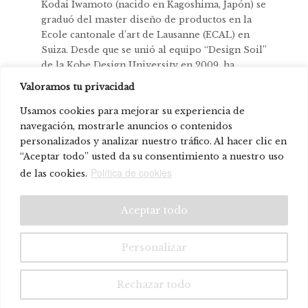
Kodai Iwamoto (nacido en Kagoshima, Japón) se
graduó del master diseño de productos en la
Ecole cantonale d’art de Lausanne (ECAL) en
Suiza. Desde que se unió al equipo “Design Soil”
de la Kobe Design University en 2009, ha
participado activamente en exposiciones
Valoramos tu privacidad
internacionales como Salone Milano en Italia y
Habitare en Finlandia.
Usamos cookies para mejorar su experiencia de
navegación, mostrarle anuncios o contenidos
Productos del diseñador:
personalizados y analizar nuestro tráfico. Al hacer clic en
“Aceptar todo” usted da su consentimiento a nuestro uso
_naname
Política de cookies
de las cookies.
© Systemtronic |
|
Aviso legal
Política de privacidad
Aceptar todo
Personalizar
Rechazar todo