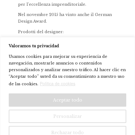
per l’eccellenza imprenditoriale.
Nel novembre 2015 ha vinto anche il German
Design Award.
Prodotti del designer:
_celes
Valoramos tu privacidad
_crepe
Usamos cookies para mejorar su experiencia de
_conee
navegación, mostrarle anuncios o contenidos
_baldas
personalizados y analizar nuestro tráfico. Al hacer clic en
“Aceptar todo” usted da su consentimiento a nuestro uso
_parban
Política de cookies
de las cookies.
© Systemtronic |
|
Avviso legale
Politica sulla riservatezza
Aceptar todo
Personalizar
Rechazar todo