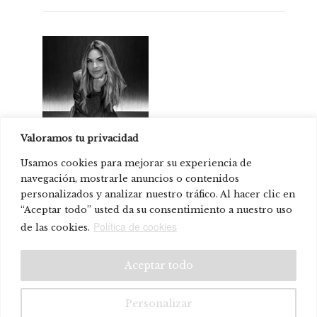
Valoramos tu privacidad
Soraya Pla
Usamos cookies para mejorar su experiencia de
navegación, mostrarle anuncios o contenidos
personalizados y analizar nuestro tráfico. Al hacer clic en
“Aceptar todo” usted da su consentimiento a nuestro uso
Prodotti presente in:
Política de cookies
de las cookies.
© Systemtronic |
|
Avviso legale
Politica sulla riservatezza
Aceptar todo
Personalizar