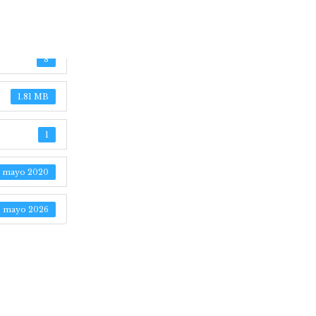
3D Sita en
8
1.81 MB
1
2 mayo 2020
5 mayo 2026