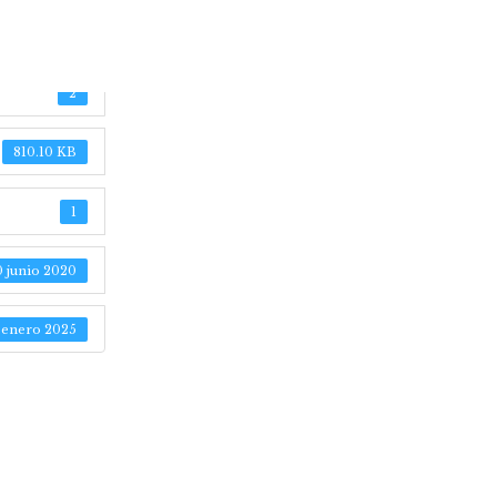
3D Malva it
2
810.10 KB
1
0 junio 2020
 enero 2025