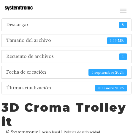
_SCARICARE FILE TECNICI
Descargar
8
Tamaño del archivo
1.99 MB
Recuento de archivos
1
Fecha de creación
5 septiembre 2024
Última actualización
30 enero 2025
3D Croma Trolley
it
© Systemtronic |
|
Aviso legal
Política de privacidad