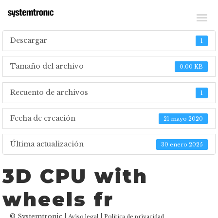
_TÉLÉCHARGER DES FICHIERS TECHNIQUES
Descargar
1
Tamaño del archivo
0.00 KB
Recuento de archivos
1
Fecha de creación
21 mayo 2020
Última actualización
30 enero 2025
3D CPU with
wheels fr
© Systemtronic |
|
Aviso legal
Política de privacidad